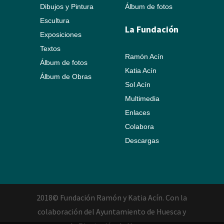
Dibujos y Pintura
Álbum de fotos
Escultura
La Fundación
Exposiciones
Textos
Ramón Acín
Álbum de fotos
Katia Acín
Álbum de Obras
Sol Acín
Multimedia
Enlaces
Colabora
Descargas
2018© Fundación Ramón y Katia Acín. Con la
colaboración del Ayuntamiento de Huesca y