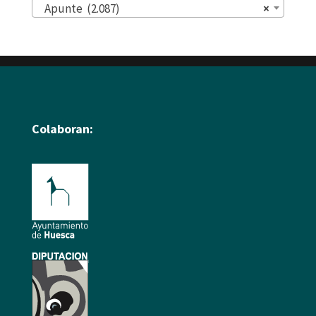
Apunte (2.087)
×
Colaboran: