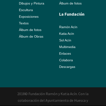
Dibujos y Pintura
Álbum de fotos
Escultura
La Fundación
Exposiciones
Textos
Ramón Acín
Álbum de fotos
Katia Acín
Álbum de Obras
Sol Acín
Multimedia
Enlaces
Colabora
Descargas
2018© Fundación Ramón y Katia Acín. Con la
colaboración del Ayuntamiento de Huesca y