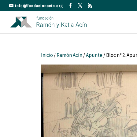
info@fundacionacin.org
Inicio
/
Ramón Acín
/
Apunte
/ Bloc nº 2. Ap