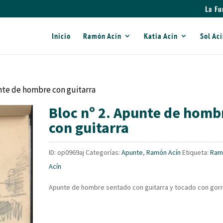
La Fu
Inicio
Ramón Acín
Katia Acín
Sol Ac
unte de hombre con guitarra
Bloc nº 2. Apunte de homb
con guitarra
ID:
op0969aj
Categorías:
Apunte
,
Ramón Acín
Etiqueta:
Ram
Acín
Apunte de hombre sentado con guitarra y tocado con gorr