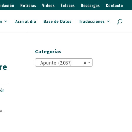
ndación
Noticias
Videos
Enlaces
Descargas
Contacto
ín
Acín al día
Base de Datos
Traducciones
Categorías
Apunte (2.087)
×
re
ón
a.