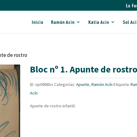
La Fu
Inicio
Ramón Acín
Katia Acín
Sol Ac
nte de rostro
Bloc nº 1. Apunte de rostr
ID:
op0968bs
Categorías:
Apunte
,
Ramón Acín
Etiqueta:
Ra
Acín
Apunte de rostro infantil.