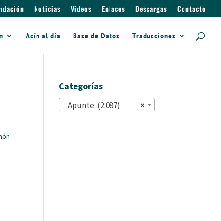
ndación
Noticias
Videos
Enlaces
Descargas
Contacto
ín
Acín al día
Base de Datos
Traducciones
Categorías
Apunte (2.087)
×
o
món