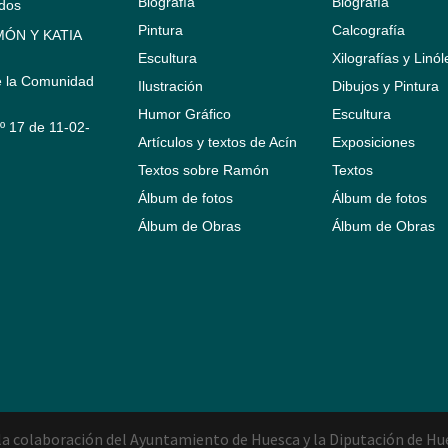
Biografía
Biografía
ados
Pintura
Calcografía
ÓN Y KATIA
Escultura
Xilografías y Linó
e la Comunidad
Ilustración
Dibujos y Pintura
Humor Gráfico
Escultura
Nº 17 de 11-02-
Artículos y textos de Acín
Exposiciones
Textos sobre Ramón
Textos
Álbum de fotos
Álbum de fotos
Álbum de Obras
Álbum de Obras
a colaboración del Ayuntamiento de Huesca y la Diputación de Hu