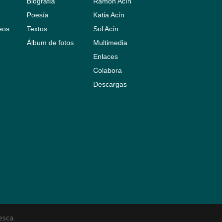
Biografía
Ramón Acín
Poesía
Katia Acín
leos
Textos
Sol Acín
Álbum de fotos
Multimedia
Enlaces
Colabora
Descargas
esca.