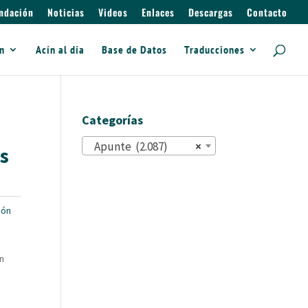
ndación
Noticias
Videos
Enlaces
Descargas
Contacto
ín
Acín al día
Base de Datos
Traducciones
Categorías
Apunte (2.087)
×
as
ón
n