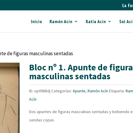
La Fu
Inicio
Ramón Acín
Katia Acín
Sol Ac
unte de figuras masculinas sentadas
Bloc nº 1. Apunte de figur
masculinas sentadas
ID:
op0968dj
Categorías:
Apunte
,
Ramón Acín
Etiqueta:
Ram
Acín
Dos apuntes de figuras masculinas sentadas y bebiendo e
sendas copas.