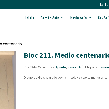
La Fu
Inicio
Ramón Acín
Katia Acín
Sol Ac
io centenario
Bloc 211. Medio centenari
ID:
k084w
Categorías:
Apunte
,
Ramón Acín
Etiqueta:
Ramón 
Dibujo de Goya partido por la mitad. Hay texto manuscrito.