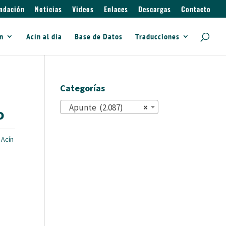
ndación
Noticias
Videos
Enlaces
Descargas
Contacto
ín
Acín al día
Base de Datos
Traducciones
Categorías
Apunte (2.087)
×
o
Acín