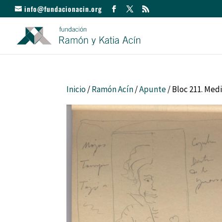
info@fundacionacin.org
Inicio
/
Ramón Acín
/
Apunte
/ Bloc 211. Med