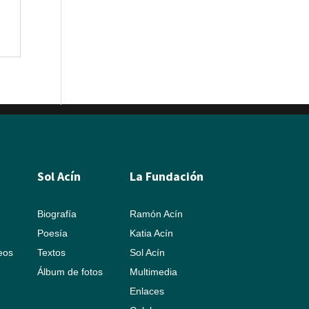
Sol Acín
La Fundación
Biografía
Ramón Acín
Poesía
Katia Acín
leos
Textos
Sol Acín
Álbum de fotos
Multimedia
Enlaces