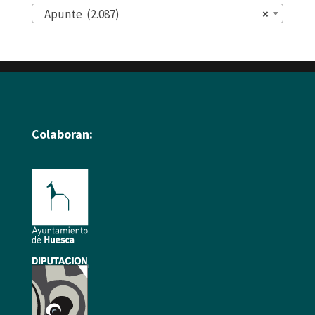
Apunte (2.087)
×
Colaboran: