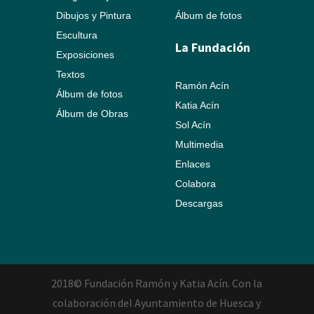
Dibujos y Pintura
Álbum de fotos
Escultura
La Fundación
Exposiciones
Textos
Ramón Acín
Álbum de fotos
Katia Acín
Álbum de Obras
Sol Acín
Multimedia
Enlaces
Colabora
Descargas
2018© Fundación Ramón y Katia Acín. Con la
colaboración del Ayuntamiento de Huesca y