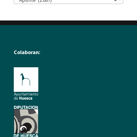
Apunte (2.087)
×
Colaboran: