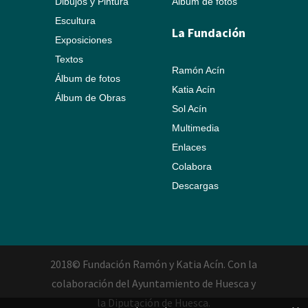
Dibujos y Pintura
Álbum de fotos
Escultura
La Fundación
Exposiciones
Textos
Ramón Acín
Álbum de fotos
Katia Acín
Álbum de Obras
Sol Acín
Multimedia
Enlaces
Colabora
Descargas
2018© Fundación Ramón y Katia Acín. Con la
colaboración del Ayuntamiento de Huesca y
la Diputación de Huesca.