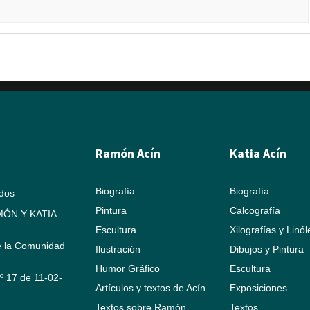
Ramón Acín
Katia Acín
Biografía
Biografía
ados
Pintura
Calcografía
ÓN Y KATIA
Escultura
Xilografías y Linó
e la Comunidad
Ilustración
Dibujos y Pintura
Humor Gráfico
Escultura
Nº 17 de 11-02-
Artículos y textos de Acín
Exposiciones
Textos sobre Ramón
Textos