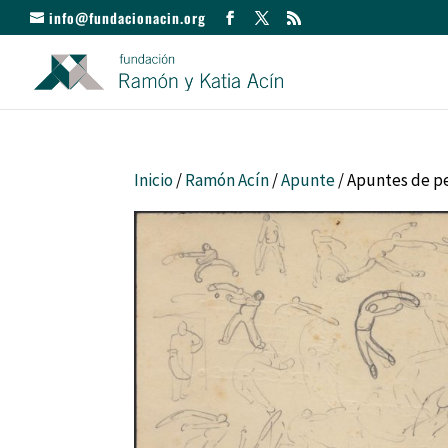
info@fundacionacin.org
Inicio
/
Ramón Acín
/
Apunte
/ Apuntes de pe