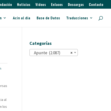
ndación
Noticias
Videos
Enlaces
Descargas
Contacto
ín
Acín al día
Base de Datos
Traducciones
Categorías
Apunte (2.087)
×
n
ersas
ia al
n los