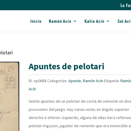
La Fu
Inicio
Ramón Acín
Katia Acín
Sol Ac
lotari
Apuntes de pelotari
ID:
op0688
Categorías:
Apunte
,
Ramón Acín
Etiqueta:
Ramó
Acín
Veinte apuntes de un pelotari de cesta de remonte en div
posiciones del juego. Hay varias notas en ángulo superior
derecho e inferior izquierdo, alguna de ellas hace referenc
pelotari Irigoyen, jugador de remonte que era invencible e