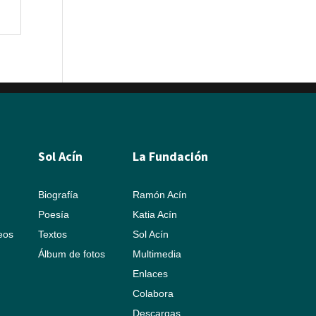
Sol Acín
La Fundación
Biografía
Ramón Acín
Poesía
Katia Acín
leos
Textos
Sol Acín
Álbum de fotos
Multimedia
Enlaces
Colabora
Descargas