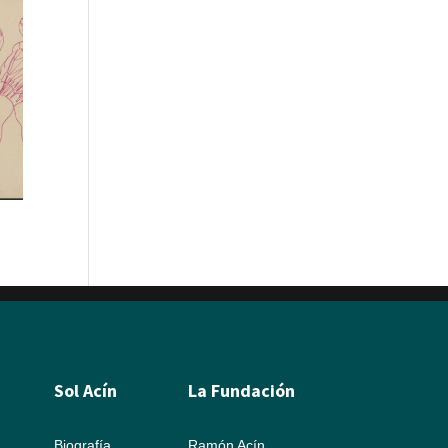
Sol Acín
La Fundación
Biografía
Ramón Acín