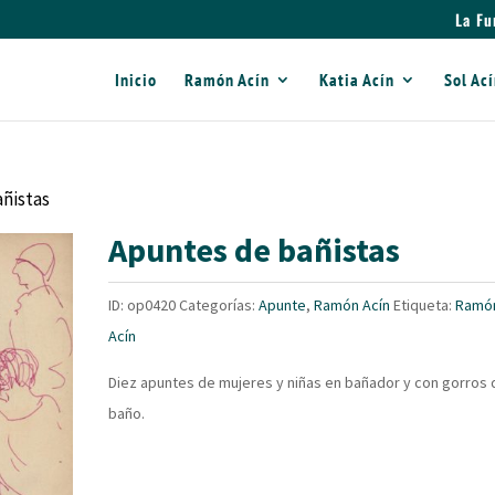
La Fu
Inicio
Ramón Acín
Katia Acín
Sol Ac
añistas
Apuntes de bañistas
ID:
op0420
Categorías:
Apunte
,
Ramón Acín
Etiqueta:
Ramó
Acín
Diez apuntes de mujeres y niñas en bañador y con gorros 
baño.