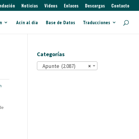
ndación
Noticias
Videos
Enlaces
Descargas
Contacto
ín
Acín al día
Base de Datos
Traducciones
Categorías
Apunte (2.087)
×
n
de