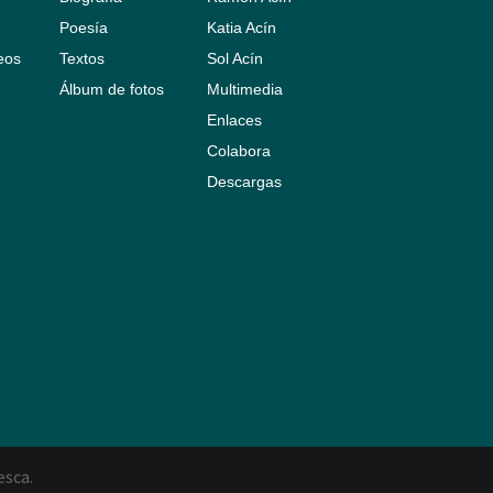
Poesía
Katia Acín
leos
Textos
Sol Acín
Álbum de fotos
Multimedia
Enlaces
Colabora
Descargas
esca.