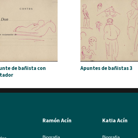
unte de bañista con
Apuntes de bañistas 3
otador
Ramón Acín
Katia Acín
Biografía
Biografía
ados