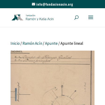
info@fundacionacin.org
Inicio
/
Ramón Acín
/
Apunte
/ Apunte lineal