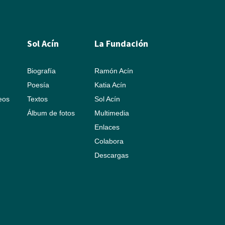
Sol Acín
La Fundación
Biografía
Ramón Acín
Poesía
Katia Acín
leos
Textos
Sol Acín
Álbum de fotos
Multimedia
Enlaces
Colabora
Descargas