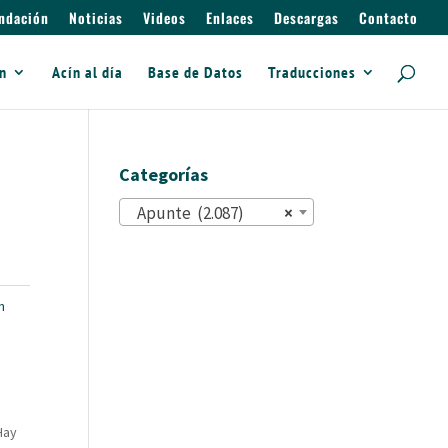
ndación
Noticias
Videos
Enlaces
Descargas
Contacto
ín
Acín al día
Base de Datos
Traducciones
Categorías
Apunte (2.087)
×
n
Hay