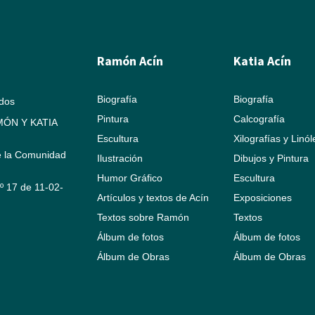
Ramón Acín
Katia Acín
Biografía
Biografía
ados
Pintura
Calcografía
ÓN Y KATIA
Escultura
Xilografías y Linó
e la Comunidad
Ilustración
Dibujos y Pintura
Humor Gráfico
Escultura
Nº 17 de 11-02-
Artículos y textos de Acín
Exposiciones
Textos sobre Ramón
Textos
Álbum de fotos
Álbum de fotos
Álbum de Obras
Álbum de Obras