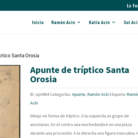
La Fu
Inicio
Ramón Acín
Katia Acín
Sol Ac
ptico Santa Orosia
Apunte de tríptico Santa
Orosia
ID:
op0464
Categorías:
Apunte
,
Ramón Acín
Etiqueta:
Ramó
Acín
Dibujo en forma de tríptico. A la izquierda un grupo de
ansotanas. En el centro una muchedumbre en una plaza
durante una procesión. A la derecha una figura masculina. 