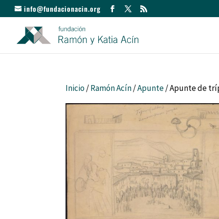
info@fundacionacin.org
Inicio
/
Ramón Acín
/
Apunte
/ Apunte de trí