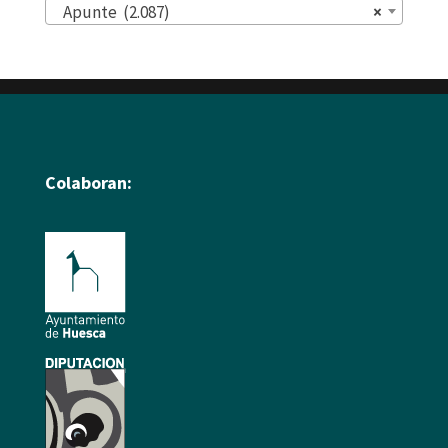
Apunte (2.087)
×
Colaboran: