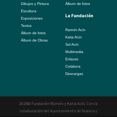
Dibujos y Pintura
Álbum de fotos
Escultura
La Fundación
Exposiciones
Textos
Ramón Acín
Álbum de fotos
Katia Acín
Álbum de Obras
Sol Acín
Multimedia
Enlaces
Colabora
Descargas
2018© Fundación Ramón y Katia Acín. Con la
colaboración del Ayuntamiento de Huesca y