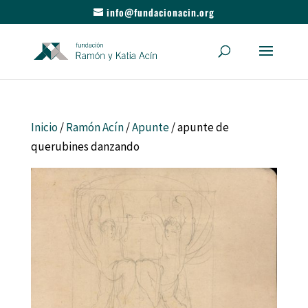
info@fundacionacin.org
Inicio
/
Ramón Acín
/
Apunte
/ apunte de
querubines danzando