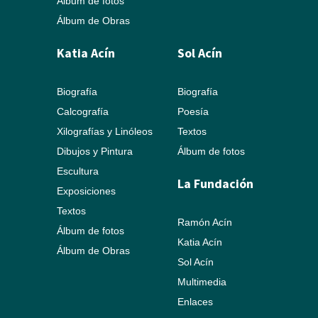
Álbum de fotos
Álbum de Obras
Katia Acín
Sol Acín
Biografía
Biografía
Calcografía
Poesía
Xilografías y Linóleos
Textos
Dibujos y Pintura
Álbum de fotos
Escultura
La Fundación
Exposiciones
Textos
Ramón Acín
Álbum de fotos
Katia Acín
Álbum de Obras
Sol Acín
Multimedia
Enlaces