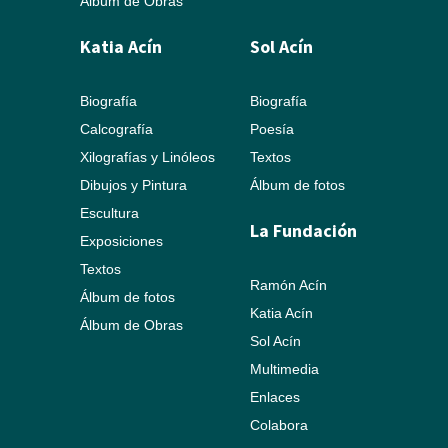
Álbum de Obras
Katia Acín
Sol Acín
Biografía
Biografía
Calcografía
Poesía
Xilografías y Linóleos
Textos
Dibujos y Pintura
Álbum de fotos
Escultura
La Fundación
Exposiciones
Textos
Ramón Acín
Álbum de fotos
Katia Acín
Álbum de Obras
Sol Acín
Multimedia
Enlaces
Colabora