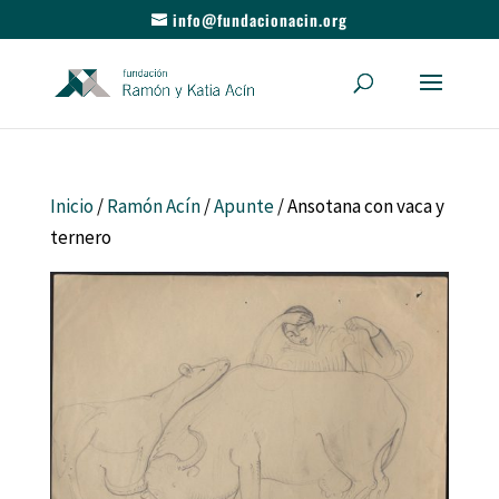
info@fundacionacin.org
Inicio
/
Ramón Acín
/
Apunte
/ Ansotana con vaca y
ternero