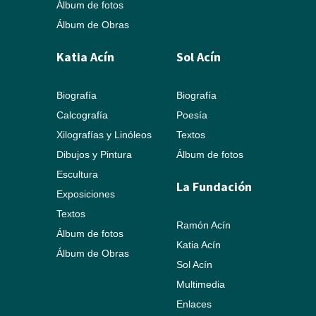
Álbum de fotos
Álbum de Obras
Katia Acín
Sol Acín
Biografía
Biografía
Calcografía
Poesía
Xilografías y Linóleos
Textos
Dibujos y Pintura
Álbum de fotos
Escultura
La Fundación
Exposiciones
Textos
Ramón Acín
Álbum de fotos
Katia Acín
Álbum de Obras
Sol Acín
Multimedia
Enlaces