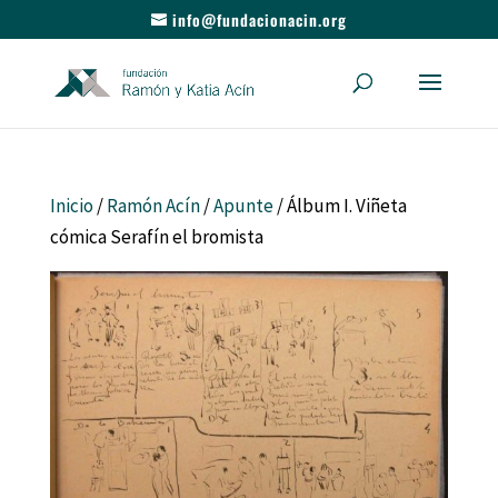
info@fundacionacin.org
Inicio
/
Ramón Acín
/
Apunte
/ Álbum I. Viñeta
cómica Serafín el bromista