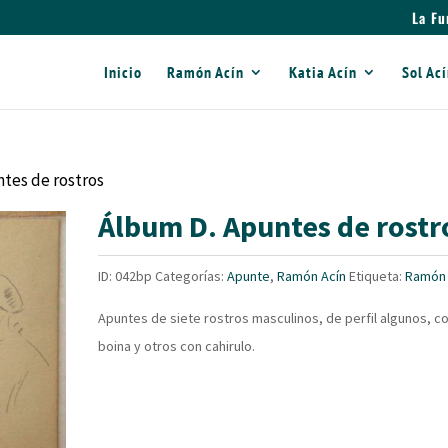
La Fu
Inicio
Ramón Acín
Katia Acín
Sol Ac
tes de rostros
Álbum D. Apuntes de rostr
ID:
042bp
Categorías:
Apunte
,
Ramón Acín
Etiqueta:
Ramón 
Apuntes de siete rostros masculinos, de perfil algunos, c
boina y otros con cahirulo.