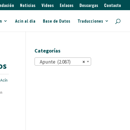
ndación
Noticias
Videos
Enlaces
Descargas
Contacto
ín
Acín al día
Base de Datos
Traducciones
Categorías
Apunte (2.087)
×
os
Acín
on