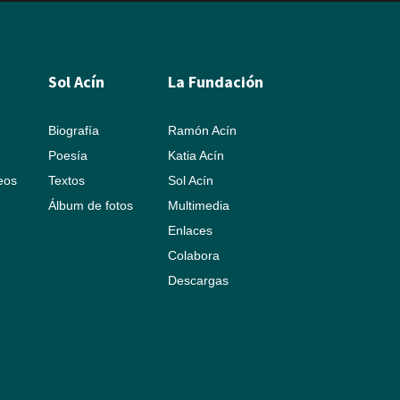
Sol Acín
La Fundación
Biografía
Ramón Acín
Poesía
Katia Acín
leos
Textos
Sol Acín
Álbum de fotos
Multimedia
Enlaces
Colabora
Descargas