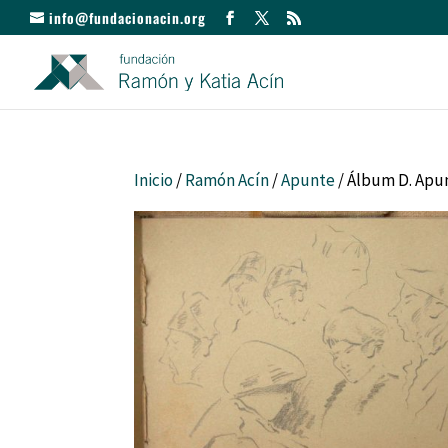
info@fundacionacin.org
Inicio
/
Ramón Acín
/
Apunte
/ Álbum D. Apun