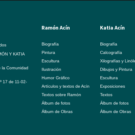
Ramón Acín
Katia Acín
Biografía
Biografía
ados
Pintura
Calcografía
ÓN Y KATIA
Escultura
Xilografías y Linó
e la Comunidad
Ilustración
Dibujos y Pintura
Humor Gráfico
Escultura
Nº 17 de 11-02-
Artículos y textos de Acín
Exposiciones
Textos sobre Ramón
Textos
Álbum de fotos
Álbum de fotos
Álbum de Obras
Álbum de Obras