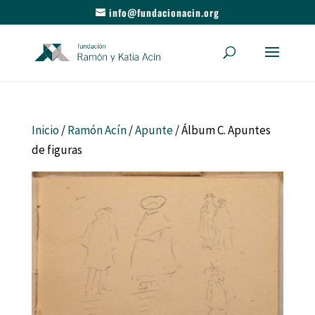
info@fundacionacin.org
Inicio
/
Ramón Acín
/
Apunte
/ Álbum C. Apuntes
de figuras