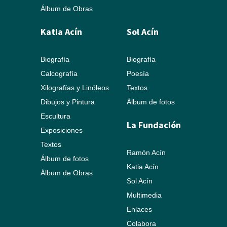
Álbum de Obras
Katia Acín
Sol Acín
Biografía
Biografía
Calcografía
Poesía
Xilografías y Linóleos
Textos
Dibujos y Pintura
Álbum de fotos
Escultura
La Fundación
Exposiciones
Textos
Ramón Acín
Álbum de fotos
Katia Acín
Álbum de Obras
Sol Acín
Multimedia
Enlaces
Colabora