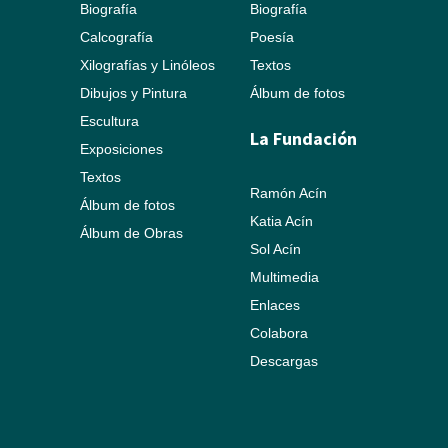
Biografía
Biografía
Calcografía
Poesía
Xilografías y Linóleos
Textos
Dibujos y Pintura
Álbum de fotos
Escultura
La Fundación
Exposiciones
Textos
Ramón Acín
Álbum de fotos
Katia Acín
Álbum de Obras
Sol Acín
Multimedia
Enlaces
Colabora
Descargas