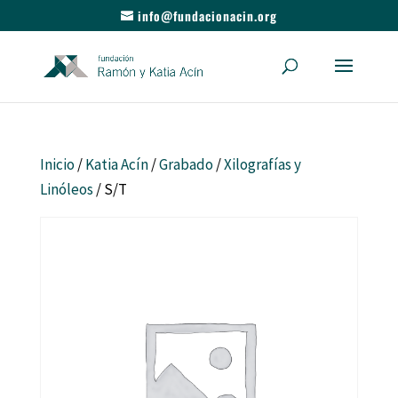
info@fundacionacin.org
Inicio
/
Katia Acín
/
Grabado
/
Xilografías y
Linóleos
/ S/T