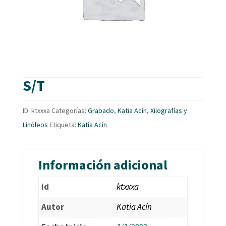
S/T
ID:
ktxxxa
Categorías:
Grabado
,
Katia Acín
,
Xilografías y
Linóleos
Etiqueta:
Katia Acín
Información adicional
id
ktxxxa
Autor
Katia Acín