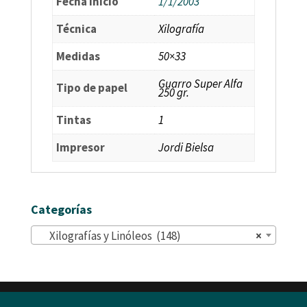
Fecha Inicio
1/1/2003
Técnica
Xilografía
Medidas
50×33
Guarro Super Alfa
Tipo de papel
250 gr.
Tintas
1
Impresor
Jordi Bielsa
Categorías
Xilografías y Linóleos (148)
×