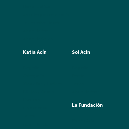
Humor Gráfico
Artículos y textos de Acín
Textos sobre Ramón
Álbum de fotos
Álbum de Obras
Katia Acín
Sol Acín
Biografía
Biografía
Calcografía
Poesía
Xilografías y Linóleos
Textos
Dibujos y Pintura
Álbum de fotos
Escultura
La Fundación
Exposiciones
Textos
Ramón Acín
Álbum de fotos
Katia Acín