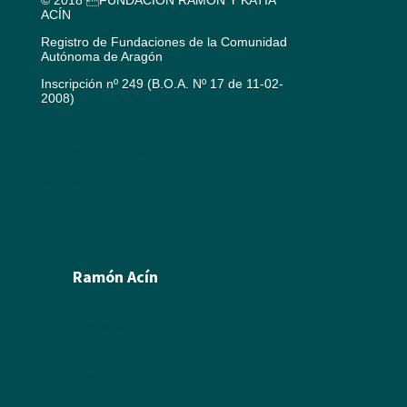
© 2018 FUNDACIÓN RAMÓN Y KATIA
ACÍN
Registro de Fundaciones de la Comunidad
Autónoma de Aragón
Inscripción nº 249 (B.O.A. Nº 17 de 11-02-
2008)
Aviso legal
Política de cookies
Créditos
Política de privacidad
Ramón Acín
Biografía
Pintura
Escultura
Ilustración