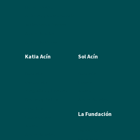
Humor Gráfico
Artículos y textos de Acín
Textos sobre Ramón
Álbum de fotos
Álbum de Obras
Katia Acín
Sol Acín
Biografía
Biografía
Calcografía
Poesía
Xilografías y Linóleos
Textos
Dibujos y Pintura
Álbum de fotos
Escultura
La Fundación
Exposiciones
Textos
Ramón Acín
Álbum de fotos
Katia Acín