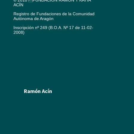
© 2018 FUNDACIÓN RAMÓN Y KATIA
ACÍN
Registro de Fundaciones de la Comunidad
Autónoma de Aragón
Inscripción nº 249 (B.O.A. Nº 17 de 11-02-
2008)
Aviso legal
Política de cookies
Créditos
Política de privacidad
Ramón Acín
Biografía
Pintura
Escultura
Ilustración