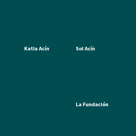
Humor Gráfico
Artículos y textos de Acín
Textos sobre Ramón
Álbum de fotos
Álbum de Obras
Katia Acín
Sol Acín
Biografía
Biografía
Calcografía
Poesía
Xilografías y Linóleos
Textos
Dibujos y Pintura
Álbum de fotos
Escultura
La Fundación
Exposiciones
Textos
Ramón Acín
Álbum de fotos
Katia Acín
Álbum de Obras