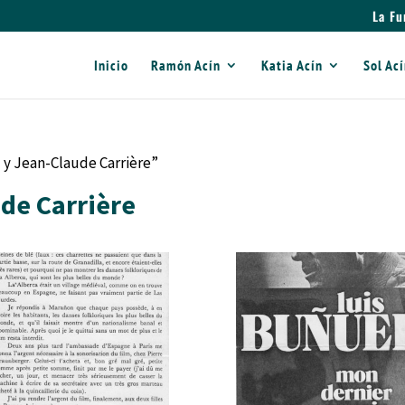
La Fu
Inicio
Ramón Acín
Katia Acín
Sol Ac
 y Jean-Claude Carrière”
ude Carrière