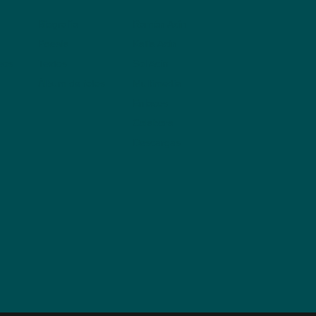
Biografía
Ramón Acín
Poesía
Katia Acín
leos
Textos
Sol Acín
Álbum de fotos
Multimedia
Enlaces
Colabora
Descargas