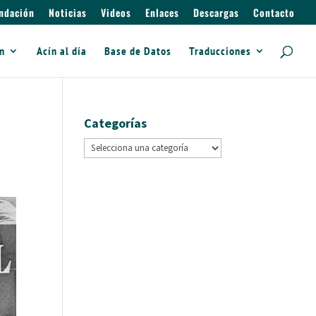
ndación
Noticias
Videos
Enlaces
Descargas
Contacto
ín
Acín al día
Base de Datos
Traducciones
Categorías