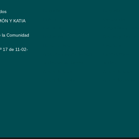
Biografía
Biografía
ados
Pintura
Calcografía
ÓN Y KATIA
Escultura
Xilografías y Linó
e la Comunidad
Ilustración
Dibujos y Pintura
Humor Gráfico
Escultura
Nº 17 de 11-02-
Artículos y textos de Acín
Exposiciones
Textos sobre Ramón
Textos
Álbum de fotos
Álbum de fotos
Álbum de Obras
Álbum de Obras