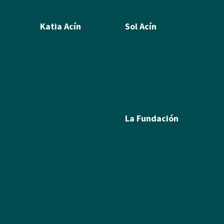
Álbum de Obras
Katia Acín
Sol Acín
Biografía
Biografía
Calcografía
Poesía
Xilografías y Linóleos
Textos
Dibujos y Pintura
Álbum de fotos
Escultura
La Fundación
Exposiciones
Textos
Ramón Acín
Álbum de fotos
Katia Acín
Álbum de Obras
Sol Acín
Multimedia
Enlaces
Colabora