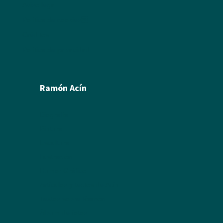
Aviso legal
Política de cookies
Créditos
Política de privacidad
Ramón Acín
Biografía
Pintura
Escultura
Ilustración
Humor Gráfico
Artículos y textos de Acín
Textos sobre Ramón
Álbum de fotos