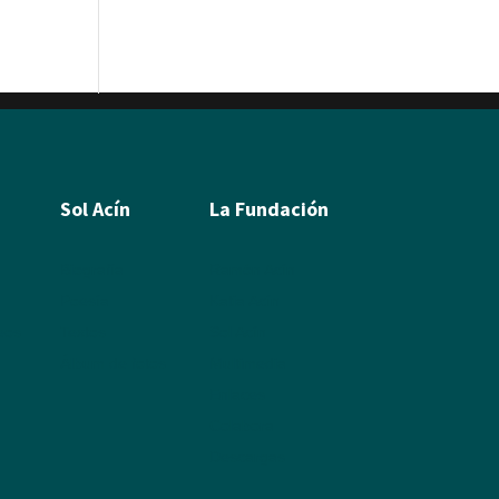
Sol Acín
La Fundación
Biografía
Ramón Acín
Poesía
Katia Acín
leos
Textos
Sol Acín
Álbum de fotos
Multimedia
Enlaces
Colabora
Descargas