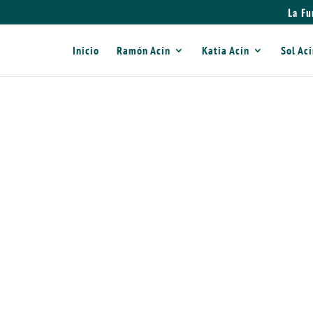
La Fu
Inicio
Ramón Acín
Katia Acín
Sol Ac
”