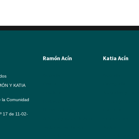
Ramón Acín
Katia Acín
Biografía
Biografía
ados
Pintura
Calcografía
ÓN Y KATIA
Escultura
Xilografías y Linó
e la Comunidad
Ilustración
Dibujos y Pintura
Humor Gráfico
Escultura
Nº 17 de 11-02-
Artículos y textos de Acín
Exposiciones
Textos sobre Ramón
Textos
Álbum de fotos
Álbum de fotos