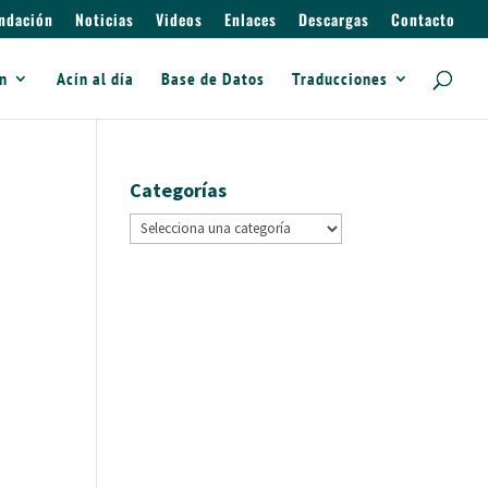
ndación
Noticias
Videos
Enlaces
Descargas
Contacto
ín
Acín al día
Base de Datos
Traducciones
Categorías