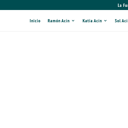
La Fu
Inicio
Ramón Acín
Katia Acín
Sol Ac