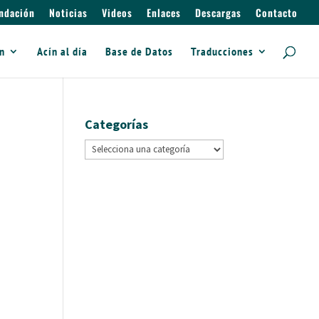
ndación
Noticias
Videos
Enlaces
Descargas
Contacto
ín
Acín al día
Base de Datos
Traducciones
Categorías