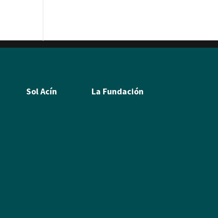
Sol Acín
La Fundación
Biografía
Ramón Acín
Poesía
Katia Acín
leos
Textos
Sol Acín
Álbum de fotos
Multimedia
Enlaces
Colabora
Descargas