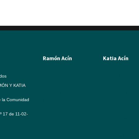
Ramón Acín
Katia Acín
Biografía
Biografía
ados
Pintura
Calcografía
ÓN Y KATIA
Escultura
Xilografías y Linó
e la Comunidad
Ilustración
Dibujos y Pintura
Humor Gráfico
Escultura
Nº 17 de 11-02-
Artículos y textos de Acín
Exposiciones
Textos sobre Ramón
Textos
Álbum de fotos
Álbum de fotos