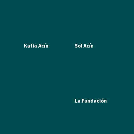
Artículos y textos de Acín
Textos sobre Ramón
Álbum de fotos
Álbum de Obras
Katia Acín
Sol Acín
Biografía
Biografía
Calcografía
Poesía
Xilografías y Linóleos
Textos
Dibujos y Pintura
Álbum de fotos
Escultura
La Fundación
Exposiciones
Textos
Ramón Acín
Álbum de fotos
Katia Acín
Álbum de Obras
Sol Acín