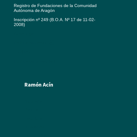
Registro de Fundaciones de la Comunidad
Autónoma de Aragón
Inscripción nº 249 (B.O.A. Nº 17 de 11-02-
2008)
Aviso legal
Política de cookies
Créditos
Política de privacidad
Ramón Acín
Biografía
Pintura
Escultura
Ilustración
Humor Gráfico