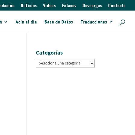
ndación
Noticias
Videos
Enlaces
Descargas
Contacto
ín
Acín al día
Base de Datos
Traducciones
Categorías