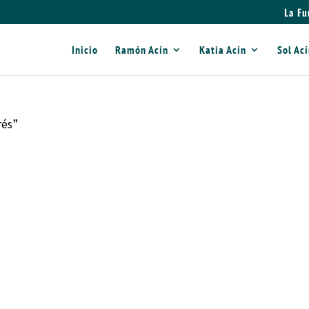
La Fu
Inicio
Ramón Acín
Katia Acín
Sol Ac
rés”