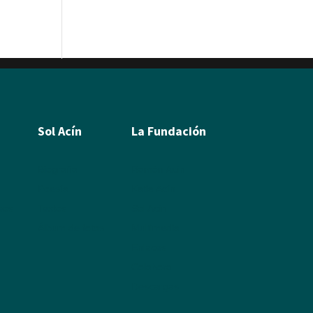
Sol Acín
La Fundación
Biografía
Ramón Acín
Poesía
Katia Acín
leos
Textos
Sol Acín
Álbum de fotos
Multimedia
Enlaces
Colabora
Descargas