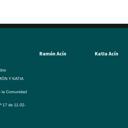
Ramón Acín
Katia Acín
Biografía
Biografía
ados
Pintura
Calcografía
ÓN Y KATIA
Escultura
Xilografías y Linó
e la Comunidad
Ilustración
Dibujos y Pintura
Humor Gráfico
Escultura
Nº 17 de 11-02-
Artículos y textos de Acín
Exposiciones
Textos sobre Ramón
Textos
Álbum de fotos
Álbum de fotos